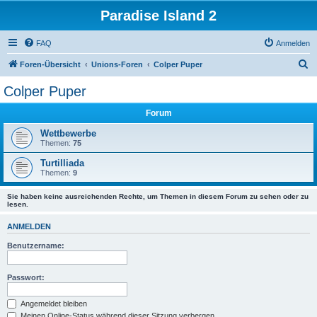
Paradise Island 2
FAQ
Anmelden
S
Foren-Übersicht
Unions-Foren
Colper Puper
u
Colper Puper
c
Forum
h
e
Wettbewerbe
Themen:
75
Turtilliada
Themen:
9
Sie haben keine ausreichenden Rechte, um Themen in diesem Forum zu sehen oder zu
lesen.
ANMELDEN
Benutzername:
Passwort:
Angemeldet bleiben
Meinen Online-Status während dieser Sitzung verbergen