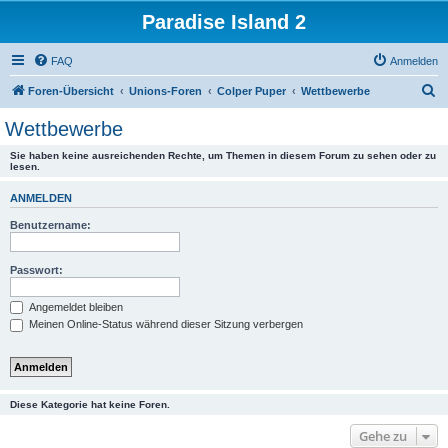
Paradise Island 2
FAQ
Anmelden
S
Foren-Übersicht
Unions-Foren
Colper Puper
Wettbewerbe
u
Wettbewerbe
c
Sie haben keine ausreichenden Rechte, um Themen in diesem Forum zu sehen oder zu
h
lesen.
e
ANMELDEN
Benutzername:
Passwort:
Angemeldet bleiben
Meinen Online-Status während dieser Sitzung verbergen
Diese Kategorie hat keine Foren.
Gehe zu