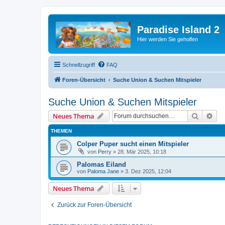
Paradise Island 2
Hier werden Sie geholfen
Schnellzugriff
FAQ
Foren-Übersicht
Suche Union & Suchen Mitspieler
Suche Union & Suchen Mitspieler
Suche
Erw
Neues Thema
THEMEN
Colper Puper sucht einen Mitspieler
von
Perry
»
28. Mär 2025, 10:18
Palomas Eiland
von
Paloma Jane
»
3. Dez 2025, 12:04
Neues Thema
Zurück zur Foren-Übersicht