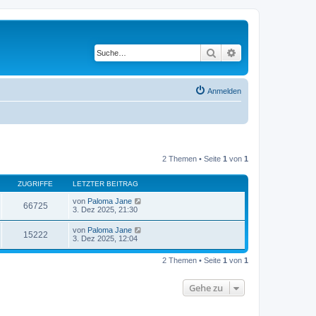
Suche
Erweiterte Suche
Anmelden
2 Themen • Seite
1
von
1
ZUGRIFFE
LETZTER BEITRAG
von
Paloma Jane
66725
3. Dez 2025, 21:30
von
Paloma Jane
15222
3. Dez 2025, 12:04
2 Themen • Seite
1
von
1
Gehe zu