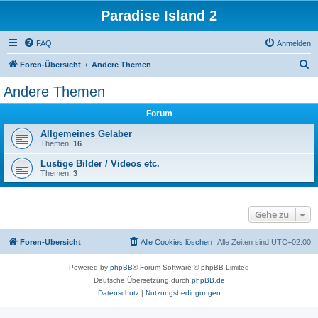
Paradise Island 2
FAQ
Anmelden
S
Foren-Übersicht
Andere Themen
u
Andere Themen
c
Forum
h
e
Allgemeines Gelaber
Themen:
16
Lustige Bilder / Videos etc.
Themen:
3
Gehe zu
Foren-Übersicht
Alle Cookies löschen
Alle Zeiten sind
UTC+02:00
Powered by
phpBB
® Forum Software © phpBB Limited
Deutsche Übersetzung durch
phpBB.de
Datenschutz
|
Nutzungsbedingungen