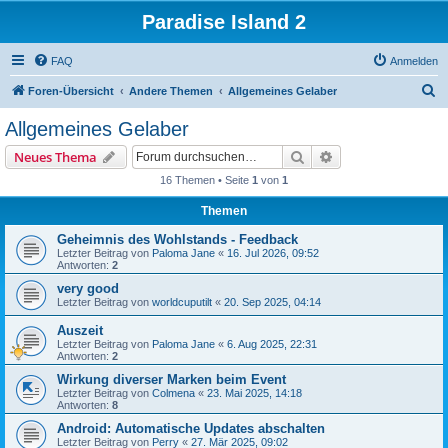
Paradise Island 2
FAQ
Anmelden
S
Foren-Übersicht
Andere Themen
Allgemeines Gelaber
u
Allgemeines Gelaber
c
Suche
Erweiterte Suche
Neues Thema
h
16 Themen • Seite
1
von
1
e
Themen
Geheimnis des Wohlstands - Feedback
Letzter Beitrag von
Paloma Jane
«
16. Jul 2026, 09:52
Antworten:
2
very good
Letzter Beitrag von
worldcuputilt
«
20. Sep 2025, 04:14
Auszeit
Letzter Beitrag von
Paloma Jane
«
6. Aug 2025, 22:31
Antworten:
2
Wirkung diverser Marken beim Event
Letzter Beitrag von
Colmena
«
23. Mai 2025, 14:18
Antworten:
8
Android: Automatische Updates abschalten
Letzter Beitrag von
Perry
«
27. Mär 2025, 09:02