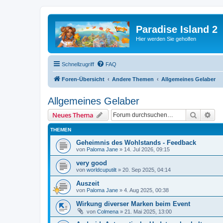
Paradise Island 2
Hier werden Sie geholfen
Schnellzugriff
FAQ
Foren-Übersicht
Andere Themen
Allgemeines Gelaber
Allgemeines Gelaber
Suche
Erw
Neues Thema
THEMEN
Geheimnis des Wohlstands - Feedback
von
Paloma Jane
»
14. Jul 2026, 09:15
very good
von
worldcuputilt
»
20. Sep 2025, 04:14
Auszeit
von
Paloma Jane
»
4. Aug 2025, 00:38
Wirkung diverser Marken beim Event
von
Colmena
»
21. Mai 2025, 13:00