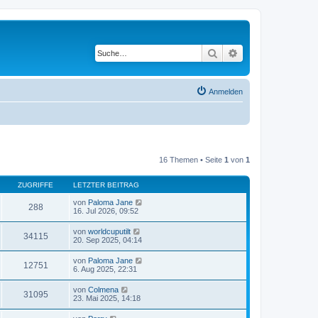
Suche
Erweiterte Suche
Anmelden
16 Themen • Seite
1
von
1
ZUGRIFFE
LETZTER BEITRAG
von
Paloma Jane
288
16. Jul 2026, 09:52
von
worldcuputilt
34115
20. Sep 2025, 04:14
von
Paloma Jane
12751
6. Aug 2025, 22:31
von
Colmena
31095
23. Mai 2025, 14:18