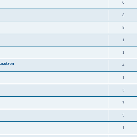
0
8
8
1
1
zusetzen
4
1
3
7
5
1