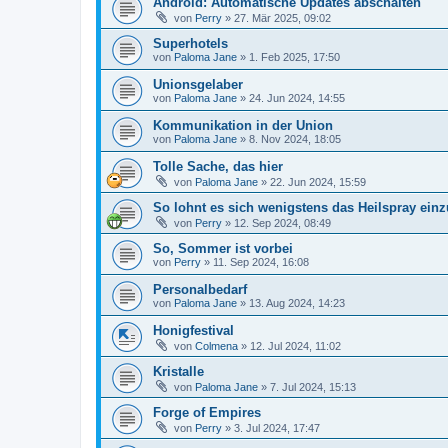
Android: Automatische Updates abschalten
von
Perry
»
27. Mär 2025, 09:02
Superhotels
von
Paloma Jane
»
1. Feb 2025, 17:50
Unionsgelaber
von
Paloma Jane
»
24. Jun 2024, 14:55
Kommunikation in der Union
von
Paloma Jane
»
8. Nov 2024, 18:05
Tolle Sache, das hier
von
Paloma Jane
»
22. Jun 2024, 15:59
So lohnt es sich wenigstens das Heilspray ein
von
Perry
»
12. Sep 2024, 08:49
So, Sommer ist vorbei
von
Perry
»
11. Sep 2024, 16:08
Personalbedarf
von
Paloma Jane
»
13. Aug 2024, 14:23
Honigfestival
von
Colmena
»
12. Jul 2024, 11:02
Kristalle
von
Paloma Jane
»
7. Jul 2024, 15:13
Forge of Empires
von
Perry
»
3. Jul 2024, 17:47