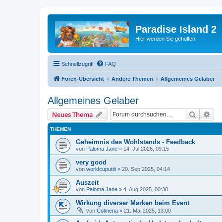
Paradise Island 2
Hier werden Sie geholfen
Schnellzugriff
FAQ
Foren-Übersicht
Andere Themen
Allgemeines Gelaber
Allgemeines Gelaber
Suche
Erw
Neues Thema
THEMEN
Geheimnis des Wohlstands - Feedback
von
Paloma Jane
»
14. Jul 2026, 09:15
very good
von
worldcuputilt
»
20. Sep 2025, 04:14
Auszeit
von
Paloma Jane
»
4. Aug 2025, 00:38
Wirkung diverser Marken beim Event
von
Colmena
»
21. Mai 2025, 13:00