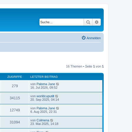
Suche
Erweiterte Suche
Anmelden
16 Themen • Seite
1
von
1
ZUGRIFFE
LETZTER BEITRAG
von
Paloma Jane
279
16. Jul 2026, 09:52
von
worldcuputilt
34115
20. Sep 2025, 04:14
von
Paloma Jane
12749
6. Aug 2025, 22:31
von
Colmena
31094
23. Mai 2025, 14:18