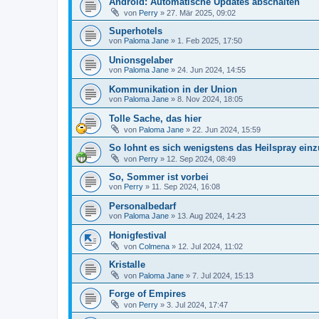
Android: Automatische Updates abschalten
von
Perry
»
27. Mär 2025, 09:02
Superhotels
von
Paloma Jane
»
1. Feb 2025, 17:50
Unionsgelaber
von
Paloma Jane
»
24. Jun 2024, 14:55
Kommunikation in der Union
von
Paloma Jane
»
8. Nov 2024, 18:05
Tolle Sache, das hier
von
Paloma Jane
»
22. Jun 2024, 15:59
So lohnt es sich wenigstens das Heilspray ein
von
Perry
»
12. Sep 2024, 08:49
So, Sommer ist vorbei
von
Perry
»
11. Sep 2024, 16:08
Personalbedarf
von
Paloma Jane
»
13. Aug 2024, 14:23
Honigfestival
von
Colmena
»
12. Jul 2024, 11:02
Kristalle
von
Paloma Jane
»
7. Jul 2024, 15:13
Forge of Empires
von
Perry
»
3. Jul 2024, 17:47