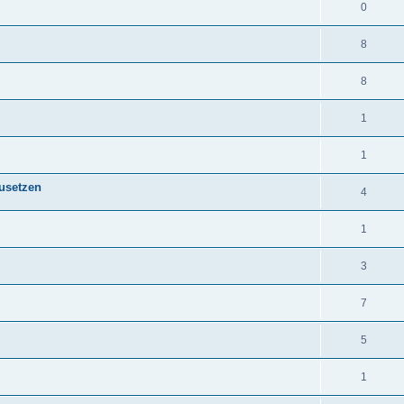
0
8
8
1
1
zusetzen
4
1
3
7
5
1