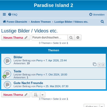
Paradise Island 2
FAQ
Anmelden
S
Foren-Übersicht
Andere Themen
Lustige Bilder / Videos etc.
u
Lustige Bilder / Videos etc.
c
Suche
Erweiterte Suche
Neues Thema
h
3 Themen • Seite
1
von
1
e
Themen
Bilder
Letzter Beitrag von
Perry
«
7. Apr 2026, 23:44
Antworten:
19
1
2
Texte
Letzter Beitrag von
Perry
«
7. Okt 2024, 18:00
Antworten:
1
Gute Nacht Freunde
Letzter Beitrag von
Perry
«
25. Mai 2024, 07:30
Neues Thema
3 Themen • Seite
1
von
1
Gehe zu