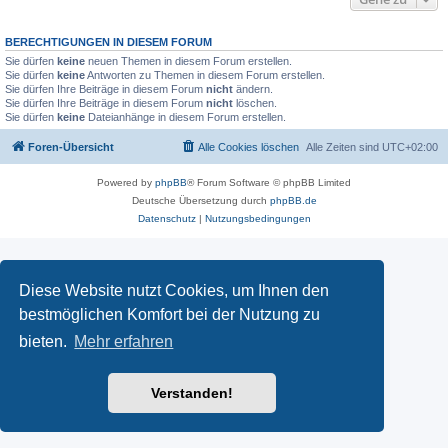
BERECHTIGUNGEN IN DIESEM FORUM
Sie dürfen
keine
neuen Themen in diesem Forum erstellen.
Sie dürfen
keine
Antworten zu Themen in diesem Forum erstellen.
Sie dürfen Ihre Beiträge in diesem Forum
nicht
ändern.
Sie dürfen Ihre Beiträge in diesem Forum
nicht
löschen.
Sie dürfen
keine
Dateianhänge in diesem Forum erstellen.
Foren-Übersicht
Alle Cookies löschen
Alle Zeiten sind
UTC+02:00
Powered by
phpBB
® Forum Software © phpBB Limited
Deutsche Übersetzung durch
phpBB.de
Datenschutz
|
Nutzungsbedingungen
Diese Website nutzt Cookies, um Ihnen den
bestmöglichen Komfort bei der Nutzung zu
bieten.
Mehr erfahren
Verstanden!