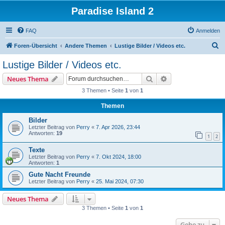
Paradise Island 2
FAQ
Anmelden
S
Foren-Übersicht
Andere Themen
Lustige Bilder / Videos etc.
u
Lustige Bilder / Videos etc.
c
Suche
Erweiterte Suche
Neues Thema
h
3 Themen • Seite
1
von
1
e
Themen
Bilder
Letzter Beitrag von
Perry
«
7. Apr 2026, 23:44
Antworten:
19
1
2
Texte
Letzter Beitrag von
Perry
«
7. Okt 2024, 18:00
Antworten:
1
Gute Nacht Freunde
Letzter Beitrag von
Perry
«
25. Mai 2024, 07:30
Neues Thema
3 Themen • Seite
1
von
1
Gehe zu