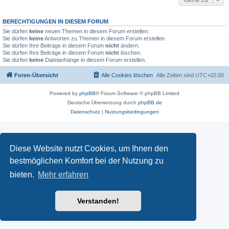
BERECHTIGUNGEN IN DIESEM FORUM
Sie dürfen
keine
neuen Themen in diesem Forum erstellen.
Sie dürfen
keine
Antworten zu Themen in diesem Forum erstellen.
Sie dürfen Ihre Beiträge in diesem Forum
nicht
ändern.
Sie dürfen Ihre Beiträge in diesem Forum
nicht
löschen.
Sie dürfen
keine
Dateianhänge in diesem Forum erstellen.
Foren-Übersicht
Alle Cookies löschen
Alle Zeiten sind
UTC+02:00
Powered by
phpBB
® Forum Software © phpBB Limited
Deutsche Übersetzung durch
phpBB.de
Datenschutz
|
Nutzungsbedingungen
Diese Website nutzt Cookies, um Ihnen den
bestmöglichen Komfort bei der Nutzung zu
bieten.
Mehr erfahren
Verstanden!