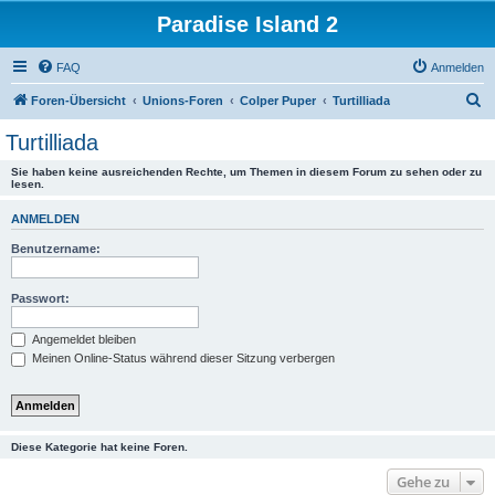
Paradise Island 2
FAQ
Anmelden
S
Foren-Übersicht
Unions-Foren
Colper Puper
Turtilliada
u
Turtilliada
c
Sie haben keine ausreichenden Rechte, um Themen in diesem Forum zu sehen oder zu
h
lesen.
e
ANMELDEN
Benutzername:
Passwort:
Angemeldet bleiben
Meinen Online-Status während dieser Sitzung verbergen
Diese Kategorie hat keine Foren.
Gehe zu