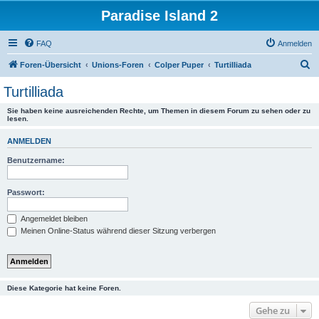
Paradise Island 2
FAQ
Anmelden
S
Foren-Übersicht
Unions-Foren
Colper Puper
Turtilliada
u
Turtilliada
c
Sie haben keine ausreichenden Rechte, um Themen in diesem Forum zu sehen oder zu
h
lesen.
e
ANMELDEN
Benutzername:
Passwort:
Angemeldet bleiben
Meinen Online-Status während dieser Sitzung verbergen
Diese Kategorie hat keine Foren.
Gehe zu