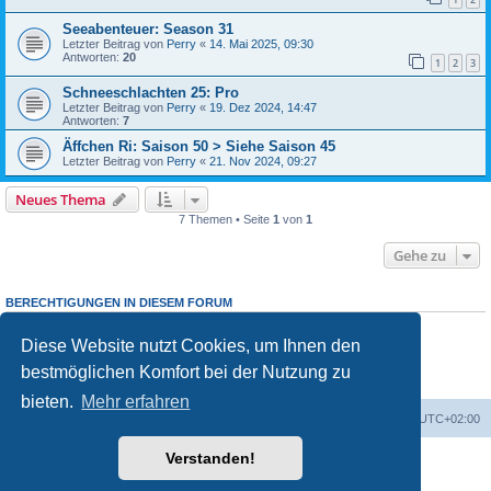
Seeabenteuer: Season 31
Letzter Beitrag von
Perry
«
14. Mai 2025, 09:30
Antworten:
20
1
2
3
Schneeschlachten 25: Pro
Letzter Beitrag von
Perry
«
19. Dez 2024, 14:47
Antworten:
7
Äffchen Ri: Saison 50 > Siehe Saison 45
Letzter Beitrag von
Perry
«
21. Nov 2024, 09:27
Neues Thema
7 Themen • Seite
1
von
1
Gehe zu
BERECHTIGUNGEN IN DIESEM FORUM
Sie dürfen
keine
neuen Themen in diesem Forum erstellen.
Sie dürfen
keine
Antworten zu Themen in diesem Forum erstellen.
Diese Website nutzt Cookies, um Ihnen den
Sie dürfen Ihre Beiträge in diesem Forum
nicht
ändern.
bestmöglichen Komfort bei der Nutzung zu
Sie dürfen Ihre Beiträge in diesem Forum
nicht
löschen.
Sie dürfen
keine
Dateianhänge in diesem Forum erstellen.
bieten.
Mehr erfahren
Foren-Übersicht
Alle Cookies löschen
Alle Zeiten sind
UTC+02:00
Verstanden!
Powered by
phpBB
® Forum Software © phpBB Limited
Deutsche Übersetzung durch
phpBB.de