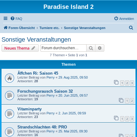
Paradise Island 2
FAQ
Anmelden
S
Foren-Übersicht
Turniere etc.
Sonstige Veranstaltungen
u
Sonstige Veranstaltungen
c
Suche
Erweiterte Suche
Neues Thema
h
7 Themen • Seite
1
von
1
e
Themen
Äffchen Ri: Saison 45
Letzter Beitrag von
Perry
«
29. Aug 2025, 09:50
Antworten:
28
1
2
3
Forschungsrausch Saison 32
Letzter Beitrag von
Perry
«
20. Jun 2025, 09:57
Antworten:
19
1
2
Vitaminparty
Letzter Beitrag von
Perry
«
2. Jun 2025, 09:59
Antworten:
23
1
2
3
Strandschlachten 48: PRO
Letzter Beitrag von
Perry
«
25. Mai 2025, 09:30
Antworten:
16
1
2