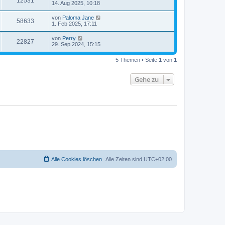
12531
14. Aug 2025, 10:18
von
Paloma Jane
58633
1. Feb 2025, 17:11
von
Perry
22827
29. Sep 2024, 15:15
5 Themen • Seite
1
von
1
Gehe zu
Alle Cookies löschen
Alle Zeiten sind
UTC+02:00