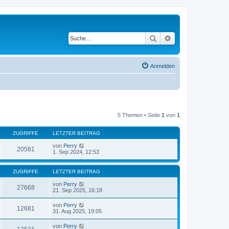
Suche
Erweiterte Suche
Anmelden
5 Themen • Seite
1
von
1
ZUGRIFFE
LETZTER BEITRAG
von
Perry
20581
1. Sep 2024, 12:53
ZUGRIFFE
LETZTER BEITRAG
von
Perry
27668
21. Sep 2025, 16:18
von
Perry
12681
31. Aug 2025, 19:05
von
Perry