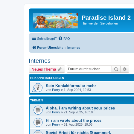
Paradise Island 2
Hier werden Sie geholfen
Schnellzugriff
FAQ
Foren-Übersicht
Internes
Internes
Suche
Erw
Neues Thema
BEKANNTMACHUNGEN
Kein Kontaktformular mehr
von
Perry
»
1. Sep 2024, 12:53
THEMEN
Aloha, i am writing about your prices
von
Perry
»
21. Sep 2025, 16:18
Hi i am wrote about the prices
von
Perry
»
31. Aug 2025, 19:05
Soviel Arbeit für nichts (Spammer).