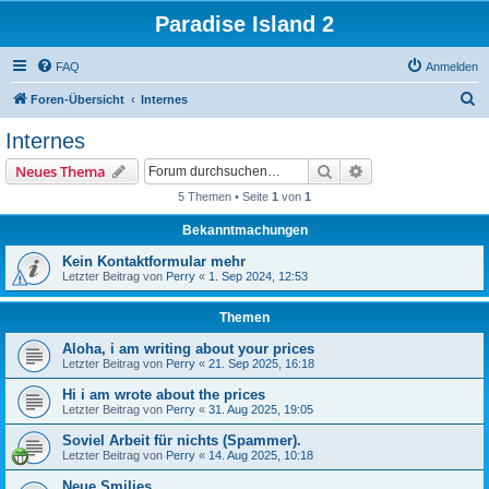
Paradise Island 2
FAQ
Anmelden
S
Foren-Übersicht
Internes
u
Internes
c
Suche
Erweiterte Suche
Neues Thema
h
5 Themen • Seite
1
von
1
e
Bekanntmachungen
Kein Kontaktformular mehr
Letzter Beitrag von
Perry
«
1. Sep 2024, 12:53
Themen
Aloha, i am writing about your prices
Letzter Beitrag von
Perry
«
21. Sep 2025, 16:18
Hi i am wrote about the prices
Letzter Beitrag von
Perry
«
31. Aug 2025, 19:05
Soviel Arbeit für nichts (Spammer).
Letzter Beitrag von
Perry
«
14. Aug 2025, 10:18
Neue Smilies