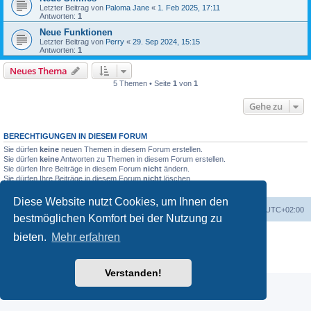
Letzter Beitrag von
Paloma Jane
«
1. Feb 2025, 17:11
Antworten:
1
Neue Funktionen
Letzter Beitrag von
Perry
«
29. Sep 2024, 15:15
Antworten:
1
Neues Thema
5 Themen • Seite
1
von
1
Gehe zu
BERECHTIGUNGEN IN DIESEM FORUM
Sie dürfen
keine
neuen Themen in diesem Forum erstellen.
Sie dürfen
keine
Antworten zu Themen in diesem Forum erstellen.
Sie dürfen Ihre Beiträge in diesem Forum
nicht
ändern.
Sie dürfen Ihre Beiträge in diesem Forum
nicht
löschen.
Sie dürfen
keine
Dateianhänge in diesem Forum erstellen.
Diese Website nutzt Cookies, um Ihnen den
Foren-Übersicht
Alle Cookies löschen
Alle Zeiten sind
UTC+02:00
bestmöglichen Komfort bei der Nutzung zu
Powered by
phpBB
® Forum Software © phpBB Limited
bieten.
Mehr erfahren
Deutsche Übersetzung durch
phpBB.de
Datenschutz
|
Nutzungsbedingungen
Verstanden!