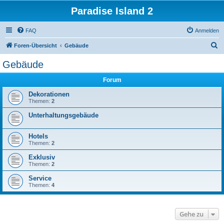
Paradise Island 2
FAQ
Anmelden
S
Foren-Übersicht
Gebäude
u
Gebäude
c
Forum
h
e
Dekorationen
Themen:
2
Unterhaltungsgebäude
Hotels
Themen:
2
Exklusiv
Themen:
2
Service
Themen:
4
Gehe zu