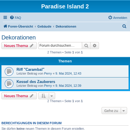
Paradise Island 2
FAQ
Anmelden
S
Foren-Übersicht
Gebäude
Dekorationen
u
Dekorationen
c
Suche
Erweiterte Suche
Neues Thema
h
2 Themen • Seite
1
von
1
e
Themen
Riff "Caramba!"
Letzter Beitrag von
Perry
«
9. Mai 2024, 12:43
Kessel des Zauberers
Letzter Beitrag von
Perry
«
9. Mai 2024, 12:39
Neues Thema
2 Themen • Seite
1
von
1
Gehe zu
BERECHTIGUNGEN IN DIESEM FORUM
Sie dürfen
keine
neuen Themen in diesem Forum erstellen.