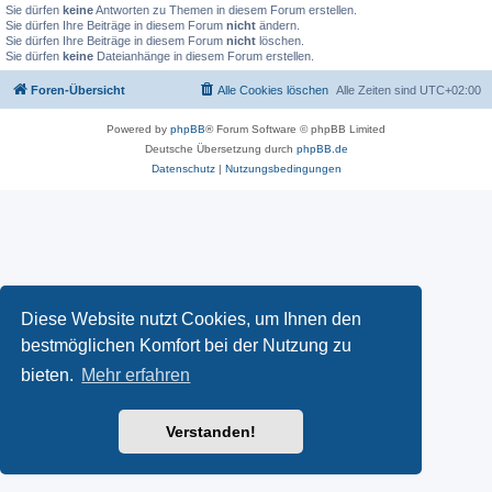
Sie dürfen
keine
Antworten zu Themen in diesem Forum erstellen.
Sie dürfen Ihre Beiträge in diesem Forum
nicht
ändern.
Sie dürfen Ihre Beiträge in diesem Forum
nicht
löschen.
Sie dürfen
keine
Dateianhänge in diesem Forum erstellen.
Foren-Übersicht
Alle Cookies löschen
Alle Zeiten sind
UTC+02:00
Powered by
phpBB
® Forum Software © phpBB Limited
Deutsche Übersetzung durch
phpBB.de
Datenschutz
|
Nutzungsbedingungen
Diese Website nutzt Cookies, um Ihnen den
bestmöglichen Komfort bei der Nutzung zu
bieten.
Mehr erfahren
Verstanden!