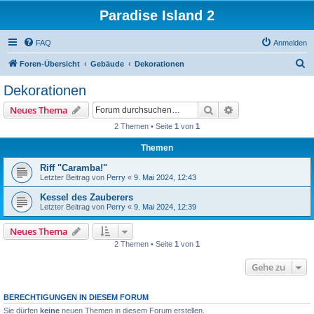
Paradise Island 2
FAQ
Anmelden
S
Foren-Übersicht
Gebäude
Dekorationen
u
Dekorationen
c
Suche
Erweiterte Suche
Neues Thema
h
2 Themen • Seite
1
von
1
e
Themen
Riff "Caramba!"
Letzter Beitrag von
Perry
«
9. Mai 2024, 12:43
Kessel des Zauberers
Letzter Beitrag von
Perry
«
9. Mai 2024, 12:39
Neues Thema
2 Themen • Seite
1
von
1
Gehe zu
BERECHTIGUNGEN IN DIESEM FORUM
Sie dürfen
keine
neuen Themen in diesem Forum erstellen.