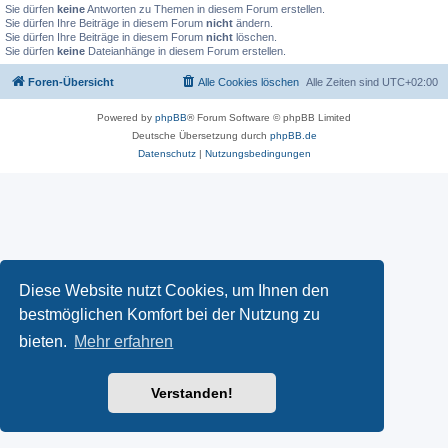
Sie dürfen
keine
Antworten zu Themen in diesem Forum erstellen.
Sie dürfen Ihre Beiträge in diesem Forum
nicht
ändern.
Sie dürfen Ihre Beiträge in diesem Forum
nicht
löschen.
Sie dürfen
keine
Dateianhänge in diesem Forum erstellen.
Foren-Übersicht
Alle Cookies löschen
Alle Zeiten sind
UTC+02:00
Powered by
phpBB
® Forum Software © phpBB Limited
Deutsche Übersetzung durch
phpBB.de
Datenschutz
|
Nutzungsbedingungen
Diese Website nutzt Cookies, um Ihnen den
bestmöglichen Komfort bei der Nutzung zu
bieten.
Mehr erfahren
Verstanden!