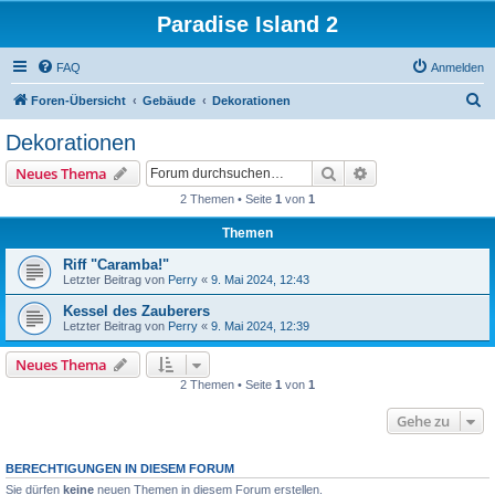
Paradise Island 2
FAQ
Anmelden
S
Foren-Übersicht
Gebäude
Dekorationen
u
Dekorationen
c
Suche
Erweiterte Suche
Neues Thema
h
2 Themen • Seite
1
von
1
e
Themen
Riff "Caramba!"
Letzter Beitrag von
Perry
«
9. Mai 2024, 12:43
Kessel des Zauberers
Letzter Beitrag von
Perry
«
9. Mai 2024, 12:39
Neues Thema
2 Themen • Seite
1
von
1
Gehe zu
BERECHTIGUNGEN IN DIESEM FORUM
Sie dürfen
keine
neuen Themen in diesem Forum erstellen.