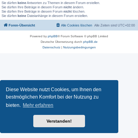
Sie dürfen
keine
Antworten zu Themen in diesem Forum erstellen.
Sie dürfen Ihre Beiträge in diesem Forum
nicht
ändern.
Sie dürfen Ihre Beiträge in diesem Forum
nicht
löschen.
Sie dürfen
keine
Dateianhänge in diesem Forum erstellen.
Foren-Übersicht
Alle Cookies löschen
Alle Zeiten sind
UTC+02:00
Powered by
phpBB
® Forum Software © phpBB Limited
Deutsche Übersetzung durch
phpBB.de
Datenschutz
|
Nutzungsbedingungen
Diese Website nutzt Cookies, um Ihnen den
bestmöglichen Komfort bei der Nutzung zu
bieten.
Mehr erfahren
Verstanden!