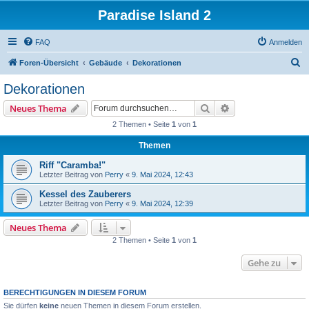
Paradise Island 2
FAQ
Anmelden
S
Foren-Übersicht
Gebäude
Dekorationen
u
Dekorationen
c
Suche
Erweiterte Suche
Neues Thema
h
2 Themen • Seite
1
von
1
e
Themen
Riff "Caramba!"
Letzter Beitrag von
Perry
«
9. Mai 2024, 12:43
Kessel des Zauberers
Letzter Beitrag von
Perry
«
9. Mai 2024, 12:39
Neues Thema
2 Themen • Seite
1
von
1
Gehe zu
BERECHTIGUNGEN IN DIESEM FORUM
Sie dürfen
keine
neuen Themen in diesem Forum erstellen.