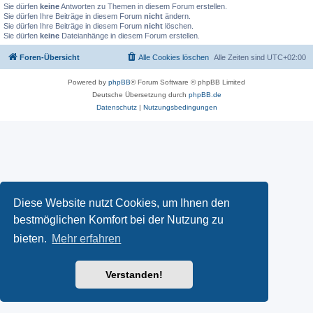
Sie dürfen
keine
Antworten zu Themen in diesem Forum erstellen.
Sie dürfen Ihre Beiträge in diesem Forum
nicht
ändern.
Sie dürfen Ihre Beiträge in diesem Forum
nicht
löschen.
Sie dürfen
keine
Dateianhänge in diesem Forum erstellen.
Foren-Übersicht
Alle Cookies löschen
Alle Zeiten sind
UTC+02:00
Powered by
phpBB
® Forum Software © phpBB Limited
Deutsche Übersetzung durch
phpBB.de
Datenschutz
|
Nutzungsbedingungen
Diese Website nutzt Cookies, um Ihnen den
bestmöglichen Komfort bei der Nutzung zu
bieten.
Mehr erfahren
Verstanden!