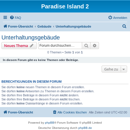
Paradise Island 2
FAQ
Anmelden
S
Foren-Übersicht
Gebäude
Unterhaltungsgebäude
u
Unterhaltungsgebäude
c
Suche
Erweiterte Suche
Neues Thema
h
0 Themen • Seite
1
von
1
e
In diesem Forum gibt es keine Themen oder Beiträge.
Gehe zu
BERECHTIGUNGEN IN DIESEM FORUM
Sie dürfen
keine
neuen Themen in diesem Forum erstellen.
Sie dürfen
keine
Antworten zu Themen in diesem Forum erstellen.
Sie dürfen Ihre Beiträge in diesem Forum
nicht
ändern.
Sie dürfen Ihre Beiträge in diesem Forum
nicht
löschen.
Sie dürfen
keine
Dateianhänge in diesem Forum erstellen.
Foren-Übersicht
Alle Cookies löschen
Alle Zeiten sind
UTC+02:00
Powered by
phpBB
® Forum Software © phpBB Limited
Deutsche Übersetzung durch
phpBB.de