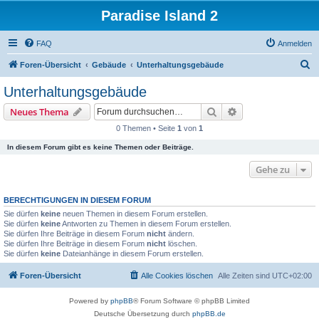
Paradise Island 2
FAQ
Anmelden
S
Foren-Übersicht
Gebäude
Unterhaltungsgebäude
u
Unterhaltungsgebäude
c
Suche
Erweiterte Suche
Neues Thema
h
0 Themen • Seite
1
von
1
e
In diesem Forum gibt es keine Themen oder Beiträge.
Gehe zu
BERECHTIGUNGEN IN DIESEM FORUM
Sie dürfen
keine
neuen Themen in diesem Forum erstellen.
Sie dürfen
keine
Antworten zu Themen in diesem Forum erstellen.
Sie dürfen Ihre Beiträge in diesem Forum
nicht
ändern.
Sie dürfen Ihre Beiträge in diesem Forum
nicht
löschen.
Sie dürfen
keine
Dateianhänge in diesem Forum erstellen.
Foren-Übersicht
Alle Cookies löschen
Alle Zeiten sind
UTC+02:00
Powered by
phpBB
® Forum Software © phpBB Limited
Deutsche Übersetzung durch
phpBB.de