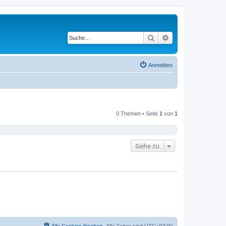
Suche
Erweiterte Suche
Anmelden
0 Themen • Seite
1
von
1
Gehe zu