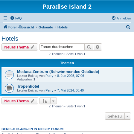
Paradise Island 2
FAQ
Anmelden
S
Foren-Übersicht
Gebäude
Hotels
u
Hotels
c
Suche
Erweiterte Suche
Neues Thema
h
2 Themen • Seite
1
von
1
e
Themen
Medusa-Zentrum (Schwimmendes Gebäude)
Letzter Beitrag von
Perry
«
8. Jun 2025, 07:06
Antworten:
1
Tropenhotel
Letzter Beitrag von
Perry
«
7. Mai 2024, 08:40
Neues Thema
2 Themen • Seite
1
von
1
Gehe zu
BERECHTIGUNGEN IN DIESEM FORUM