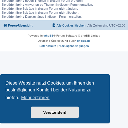
Sie dürfen
keine
neuen Themen in diesem Forum erstellen.
Sie dürfen
keine
Antworten zu Themen in diesem Forum erstellen.
Sie dürfen Ihre Beiträge in diesem Forum
nicht
ändern.
Sie dürfen Ihre Beiträge in diesem Forum
nicht
löschen.
Sie dürfen
keine
Dateianhänge in diesem Forum erstellen.
Foren-Übersicht
Alle Cookies löschen
Alle Zeiten sind
UTC+02:00
Powered by
phpBB
® Forum Software © phpBB Limited
Deutsche Übersetzung durch
phpBB.de
Datenschutz
|
Nutzungsbedingungen
Diese Website nutzt Cookies, um Ihnen den
bestmöglichen Komfort bei der Nutzung zu
bieten.
Mehr erfahren
Verstanden!