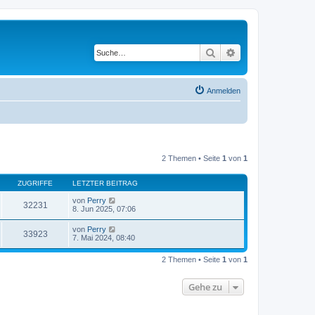
Suche
Erweiterte Suche
Anmelden
2 Themen • Seite
1
von
1
ZUGRIFFE
LETZTER BEITRAG
von
Perry
32231
8. Jun 2025, 07:06
von
Perry
33923
7. Mai 2024, 08:40
2 Themen • Seite
1
von
1
Gehe zu