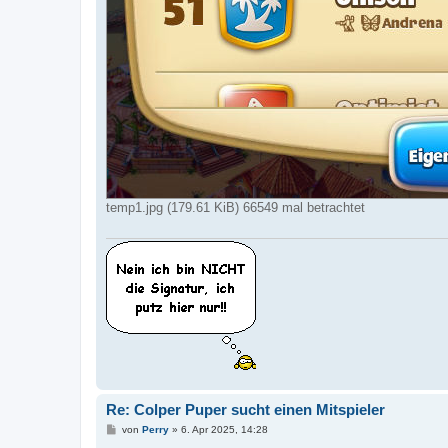
temp1.jpg (179.61 KiB) 66549 mal betrachtet
Re: Colper Puper sucht einen Mitspieler
B
von
Perry
»
6. Apr 2025, 14:28
e