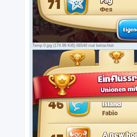
Temp 0.jpg (174.98 KiB) 66549 mal betrachtet