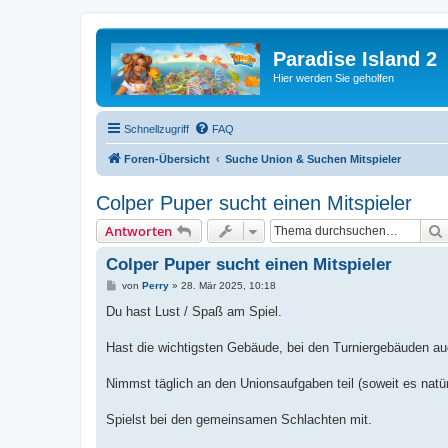
Paradise Island 2
Hier werden Sie geholfen
Schnellzugriff
FAQ
Foren-Übersicht
Suche Union & Suchen Mitspieler
Colper Puper sucht einen Mitspieler
Antworten
Colper Puper sucht einen Mitspieler
B
von
Perry
»
28. Mär 2025, 10:18
e
i
Du hast Lust / Spaß am Spiel.
t
r
a
Hast die wichtigsten Gebäude, bei den Turniergebäuden au
g
Nimmst täglich an den Unionsaufgaben teil (soweit es natürl
Spielst bei den gemeinsamen Schlachten mit.