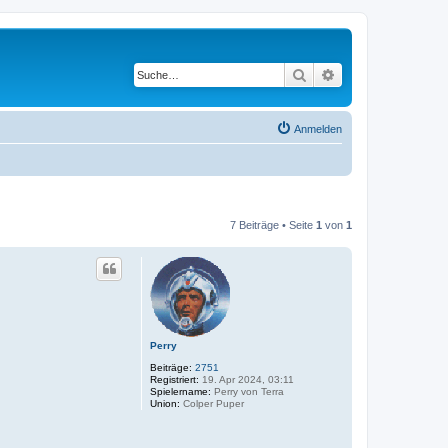
Suche
Erweiterte Suche
Anmelden
7 Beiträge • Seite
1
von
1
Perry
Beiträge:
2751
Registriert:
19. Apr 2024, 03:11
Spielername:
Perry von Terra
Union:
Colper Puper