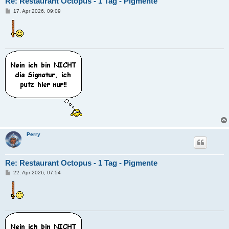
Re: Restaurant Octopus - 1 Tag - Pigmente
B
17. Apr 2026, 09:09
e
i
t
r
a
g
Perry
Re: Restaurant Octopus - 1 Tag - Pigmente
B
22. Apr 2026, 07:54
e
i
t
r
a
g