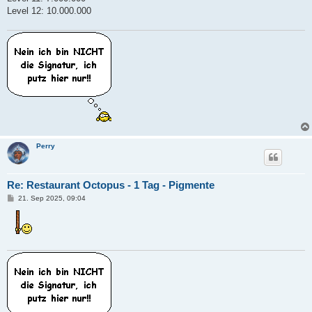
Level 12: 10.000.000
Perry
Re: Restaurant Octopus - 1 Tag - Pigmente
B
21. Sep 2025, 09:04
e
i
t
r
a
g