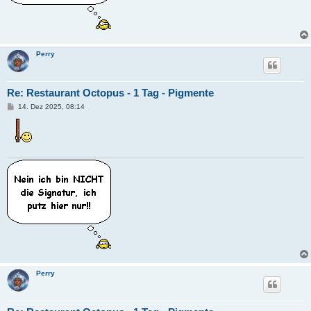
Perry
Re: Restaurant Octopus - 1 Tag - Pigmente
B
14. Dez 2025, 08:14
e
i
t
r
a
g
Perry