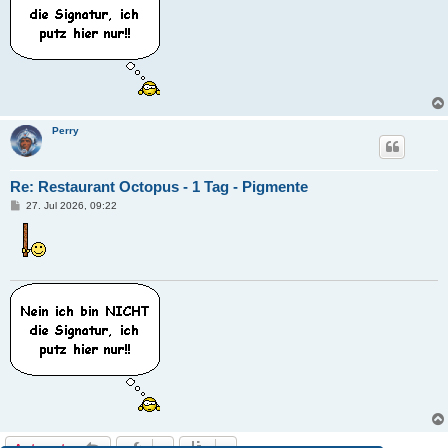
Perry
Re: Restaurant Octopus - 1 Tag - Pigmente
B
27. Jul 2026, 09:22
e
i
t
r
a
g
Antworten