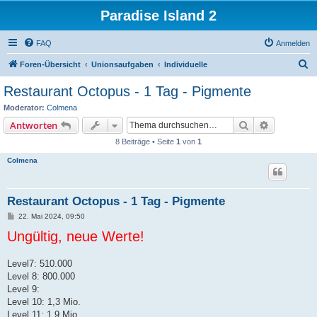
Paradise Island 2
FAQ
Anmelden
S
Foren-Übersicht
Unionsaufgaben
Individuelle
u
Restaurant Octopus - 1 Tag - Pigmente
c
Moderator:
Colmena
h
Suche
Erweiterte
Antworten
e
8 Beiträge • Seite
1
von
1
Colmena
Restaurant Octopus - 1 Tag - Pigmente
B
22. Mai 2024, 09:50
e
Ungültig, neue Werte!
i
t
r
a
Level7: 510.000
g
Level 8: 800.000
Level 9:
Level 10: 1,3 Mio.
Level 11: 1,9 Mio.