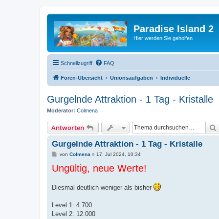
Paradise Island 2
Hier werden Sie geholfen
Schnellzugriff
FAQ
Foren-Übersicht
Unionsaufgaben
Individuelle
Gurgelnde Attraktion - 1 Tag - Kristalle
Moderator:
Colmena
Antworten
Gurgelnde Attraktion - 1 Tag - Kristalle
B
von
Colmena
»
17. Jul 2024, 10:34
e
Ungültig, neue Werte!
i
t
r
a
Diesmal deutlich weniger als bisher
g
Level 1: 4.700
Level 2: 12.000