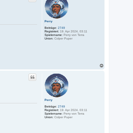
o
b
e
n
Perry
Beiträge:
2749
Registriert:
19. Apr 2024, 03:11
Spielername:
Perry von Terra
Union:
Colper Puper
N
a
c
h
o
b
e
n
Perry
Beiträge:
2749
Registriert:
19. Apr 2024, 03:11
Spielername:
Perry von Terra
Union:
Colper Puper