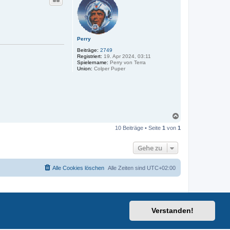
h
o
b
e
n
Perry
Beiträge:
2749
Registriert:
19. Apr 2024, 03:11
Spielername:
Perry von Terra
Union:
Colper Puper
N
a
10 Beiträge • Seite
1
von
1
c
h
o
Gehe zu
b
e
n
Alle Cookies löschen
Alle Zeiten sind
UTC+02:00
Verstanden!