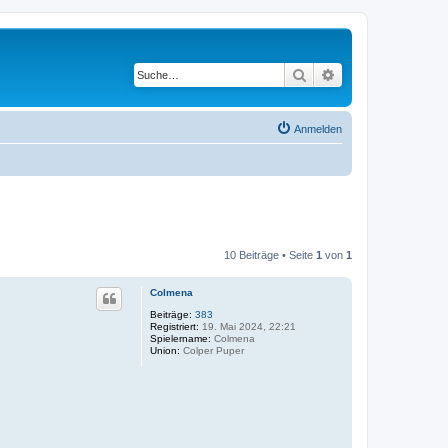
Suche
Erweiterte Suche
Anmelden
10 Beiträge • Seite
1
von
1
Colmena
Beiträge:
383
Registriert:
19. Mai 2024, 22:21
Spielername:
Colmena
Union:
Colper Puper