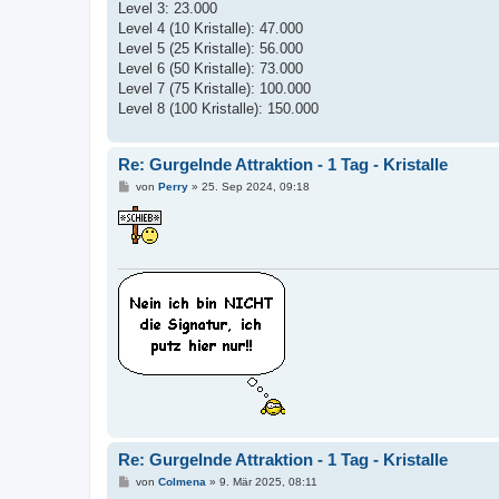
Level 3: 23.000
Level 4 (10 Kristalle): 47.000
Level 5 (25 Kristalle): 56.000
Level 6 (50 Kristalle): 73.000
Level 7 (75 Kristalle): 100.000
Level 8 (100 Kristalle): 150.000
Re: Gurgelnde Attraktion - 1 Tag - Kristalle
B
von
Perry
»
25. Sep 2024, 09:18
e
i
t
r
a
g
Re: Gurgelnde Attraktion - 1 Tag - Kristalle
B
von
Colmena
»
9. Mär 2025, 08:11
e