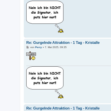
Re: Gurgelnde Attraktion - 1 Tag - Kristalle
B
von
Perry
»
7. Mai 2025, 09:35
e
i
t
r
a
g
Re: Gurgelnde Attraktion - 1 Tag - Kristalle