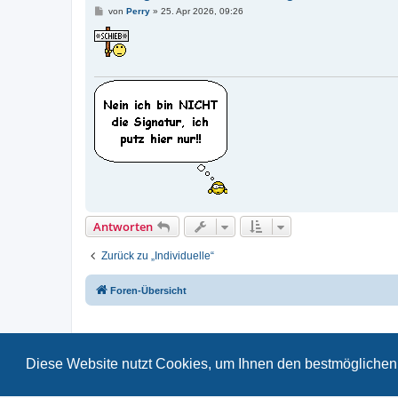
B
von
Perry
»
25. Apr 2026, 09:26
e
i
t
r
a
g
Antworten
Zurück zu „Individuelle“
Foren-Übersicht
Diese Website nutzt Cookies, um Ihnen den bestmöglichen 