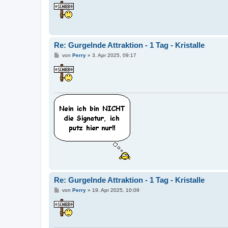
i
t
r
a
g
Re: Gurgelnde Attraktion - 1 Tag - Kristalle
B
von
Perry
»
3. Apr 2025, 09:17
e
i
t
r
a
g
Re: Gurgelnde Attraktion - 1 Tag - Kristalle
B
von
Perry
»
19. Apr 2025, 10:09
e
i
t
r
a
g