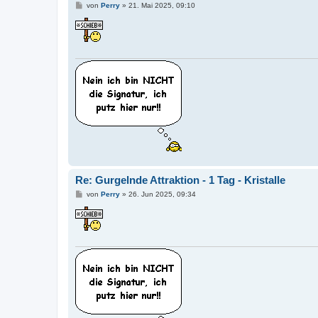
B
von
Perry
»
21. Mai 2025, 09:10
e
i
t
r
a
g
Re: Gurgelnde Attraktion - 1 Tag - Kristalle
B
von
Perry
»
26. Jun 2025, 09:34
e
i
t
r
a
g