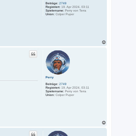
Beiträge:
2749
Registriert:
19. Apr 2024, 03:11
Spielername:
Perry von Terra
Union:
Colper Puper
N
a
c
h
o
b
e
n
Perry
Beiträge:
2749
Registriert:
19. Apr 2024, 03:11
Spielername:
Perry von Terra
Union:
Colper Puper
N
a
c
h