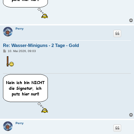
Perry
Re: Wasser-Miniguns - 2 Tage - Gold
B
10. Mai 2026, 09:03
e
i
t
r
a
g
Perry