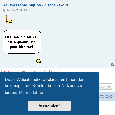
Re: Wasser-Miniguns - 2 Tage - Gold
B
14. Jun 2026, 09:06
e
i
t
r
a
g
Antworten
6 Beiträge • Seite
1
von
1
Diese Website nutzt Cookies, um Ihnen den
bestmöglichen Komfort bei der Nutzung zu
Gehe zu
bieten.
Mehr erfahren
Foren-Übersicht
Alle Cookies löschen
Alle Zeiten sind
UTC+02:00
Verstanden!
Powered by
phpBB
® Forum Software © phpBB Limited
Deutsche Übersetzung durch
phpBB.de
Datenschutz
|
Nutzungsbedingungen