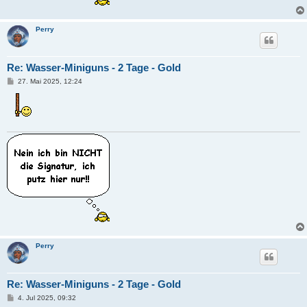
Perry
Re: Wasser-Miniguns - 2 Tage - Gold
B
27. Mai 2025, 12:24
e
i
t
r
a
g
Perry
Re: Wasser-Miniguns - 2 Tage - Gold
B
4. Jul 2025, 09:32
e