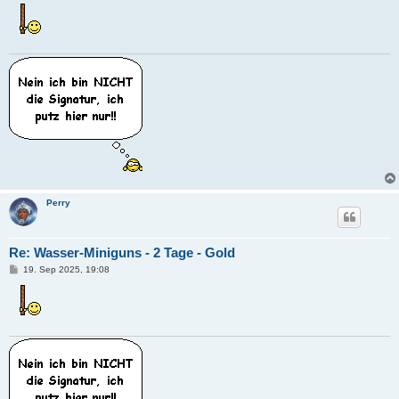
i
t
r
a
g
Perry
Re: Wasser-Miniguns - 2 Tage - Gold
B
19. Sep 2025, 19:08
e
i
t
r
a
g