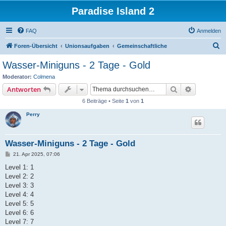
Paradise Island 2
FAQ
Anmelden
S
Foren-Übersicht
Unionsaufgaben
Gemeinschaftliche
u
Wasser-Miniguns - 2 Tage - Gold
c
Moderator:
Colmena
h
Suche
Erweiterte
Antworten
e
6 Beiträge • Seite
1
von
1
Perry
Wasser-Miniguns - 2 Tage - Gold
B
21. Apr 2025, 07:06
e
i
Level 1: 1
t
Level 2: 2
r
a
Level 3: 3
g
Level 4: 4
Level 5: 5
Level 6: 6
Level 7: 7