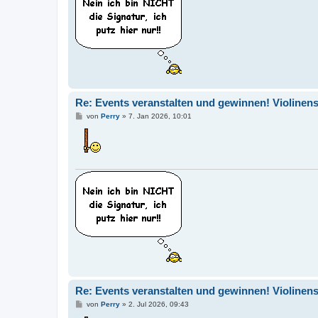
Re: Events veranstalten und gewinnen! Violinen
B
von
Perry
»
7. Jan 2026, 10:01
e
i
t
r
a
g
Re: Events veranstalten und gewinnen! Violinen
B
von
Perry
»
2. Jul 2026, 09:43
e