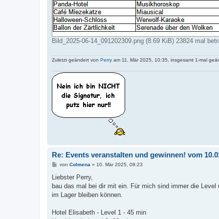
Bild_2025-06-14_091202309.png (8.69 KiB) 23824 mal betr
Zuletzt geändert von
Perry
am 11. Mär 2025, 10:35, insgesamt 1-mal geän
Re: Events veranstalten und gewinnen! vom 10.0
B
von
Colmena
»
10. Mär 2025, 08:23
e
i
Liebster Perry,
t
bau das mal bei dir mit ein. Für mich sind immer die Level 
r
a
im Lager bleiben können.
g
Hotel Elisabeth - Level 1 - 45 min