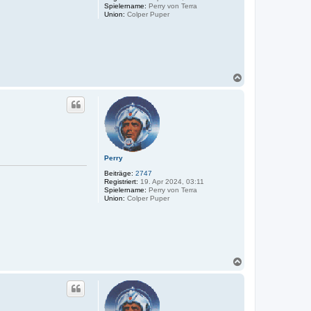
Spielername:
Perry von Terra
Union:
Colper Puper
N
a
c
h
o
b
e
n
Perry
Beiträge:
2747
Registriert:
19. Apr 2024, 03:11
Spielername:
Perry von Terra
Union:
Colper Puper
N
a
c
h
o
b