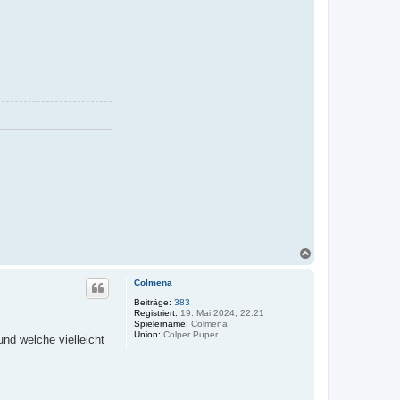
N
a
c
Colmena
h
o
Beiträge:
383
Registriert:
19. Mai 2024, 22:21
b
Spielername:
Colmena
e
Union:
Colper Puper
und welche vielleicht
n