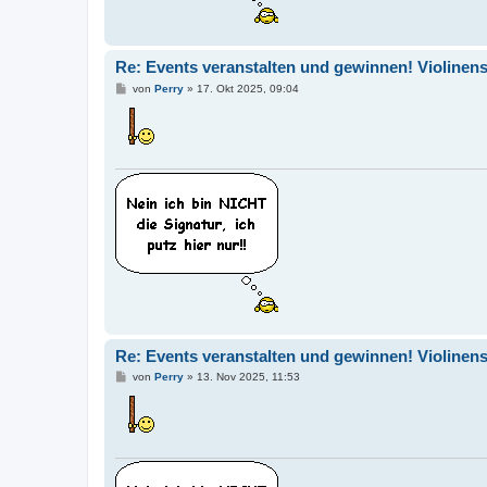
Re: Events veranstalten und gewinnen! Violinen
B
von
Perry
»
17. Okt 2025, 09:04
e
i
t
r
a
g
Re: Events veranstalten und gewinnen! Violinen
B
von
Perry
»
13. Nov 2025, 11:53
e
i
t
r
a
g