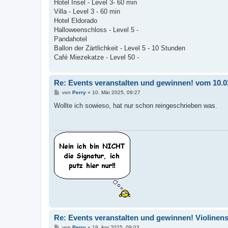
Hotel Insel - Level 3- 60 min
Villa - Level 3 - 60 min
Hotel Eldorado
Halloweenschloss - Level 5 -
Pandahotel
Ballon der Zärtlichkeit - Level 5 - 10 Stunden
Café Miezekatze - Level 50 -
Re: Events veranstalten und gewinnen! vom 10.0
B
von
Perry
»
10. Mär 2025, 09:27
e
i
Wollte ich sowieso, hat nur schon reingeschrieben was.
t
r
a
g
Re: Events veranstalten und gewinnen! Violinen
B
von
Perry
»
19. Apr 2025, 09:03