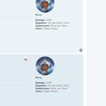
o
b
e
n
Perry
Beiträge:
2747
Registriert:
19. Apr 2024, 03:11
Spielername:
Perry von Terra
Union:
Colper Puper
N
a
c
h
o
b
e
n
Perry
Beiträge:
2747
Registriert:
19. Apr 2024, 03:11
Spielername:
Perry von Terra
Union:
Colper Puper