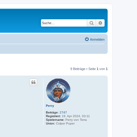
Suche
Erweiterte Suche
Anmelden
9 Beiträge • Seite
1
von
1
Perry
Beiträge:
2747
Registriert:
19. Apr 2024, 03:11
Spielername:
Perry von Terra
Union:
Colper Puper