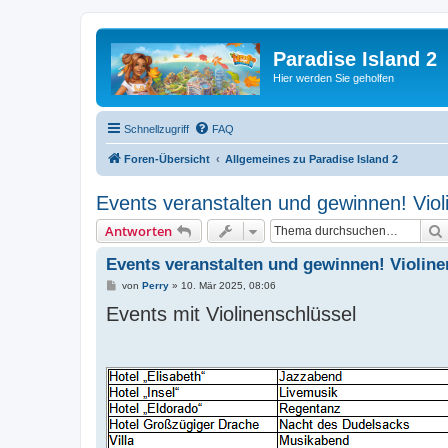
Paradise Island 2
Hier werden Sie geholfen
Schnellzugriff
FAQ
Foren-Übersicht
Allgemeines zu Paradise Island 2
Events veranstalten und gewinnen! Viol
Antworten
Events veranstalten und gewinnen! Violine
B
von
Perry
»
10. Mär 2025, 08:06
e
Events mit Violinenschlüssel
i
t
r
a
g