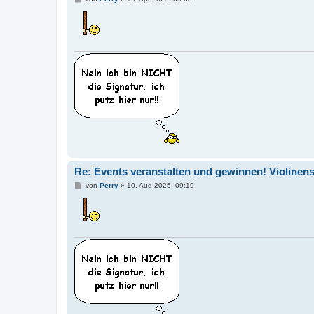
e
i
t
r
a
g
Re: Events veranstalten und gewinnen! Violinen
B
von
Perry
»
10. Aug 2025, 09:19
e
i
t
r
a
g