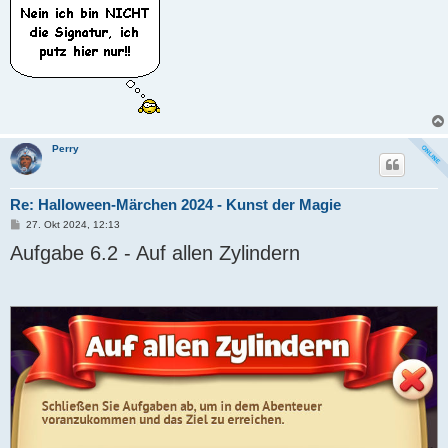
Perry
Re: Halloween-Märchen 2024 - Kunst der Magie
B
27. Okt 2024, 12:13
e
Aufgabe 6.2 - Auf allen Zylindern
i
t
r
a
g