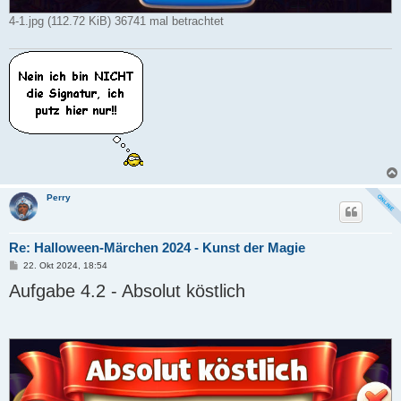
4-1.jpg (112.72 KiB) 36741 mal betrachtet
Perry
Re: Halloween-Märchen 2024 - Kunst der Magie
B
22. Okt 2024, 18:54
e
Aufgabe 4.2 - Absolut köstlich
i
t
r
a
g