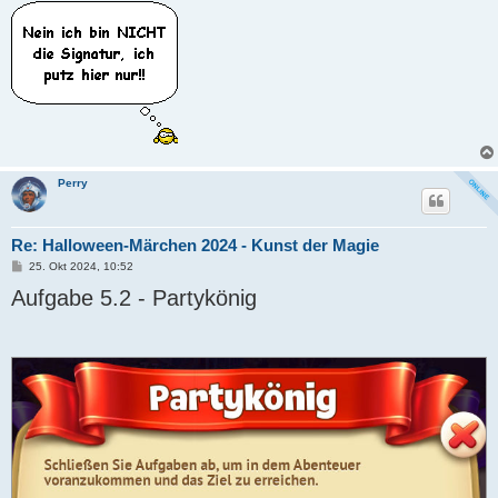
Perry
Re: Halloween-Märchen 2024 - Kunst der Magie
B
25. Okt 2024, 10:52
e
Aufgabe 5.2 - Partykönig
i
t
r
a
g