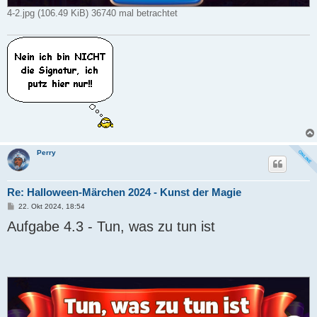
4-2.jpg (106.49 KiB) 36740 mal betrachtet
Perry
Re: Halloween-Märchen 2024 - Kunst der Magie
B
22. Okt 2024, 18:54
e
Aufgabe 4.3 - Tun, was zu tun ist
i
t
r
a
g