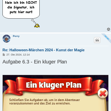
Perry
Re: Halloween-Märchen 2024 - Kunst der Magie
B
27. Okt 2024, 12:14
e
Aufgabe 6.3 - Ein kluger Plan
i
t
r
a
g