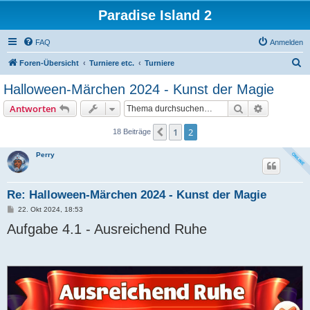
Paradise Island 2
FAQ
Anmelden
S
Foren-Übersicht
Turniere etc.
Turniere
u
Halloween-Märchen 2024 - Kunst der Magie
c
Suche
Erweiterte
Antworten
h
e
1
2
Vorherige
18 Beiträge
Perry
Re: Halloween-Märchen 2024 - Kunst der Magie
B
22. Okt 2024, 18:53
e
Aufgabe 4.1 - Ausreichend Ruhe
i
t
r
a
g