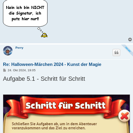
Perry
Re: Halloween-Märchen 2024 - Kunst der Magie
B
24. Okt 2024, 19:05
e
Aufgabe 5.1 - Schritt für Schritt
i
t
r
a
g