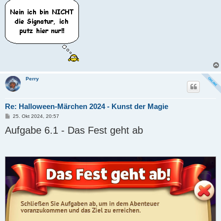
Perry
Re: Halloween-Märchen 2024 - Kunst der Magie
B
25. Okt 2024, 20:57
e
Aufgabe 6.1 - Das Fest geht ab
i
t
r
a
g