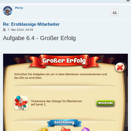
Perry
Re: Erstklassige Mitarbeiter
B
7. Mai 2024, 04:05
e
Aufgabe 6.4 - Großer Erfolg
i
t
r
a
g