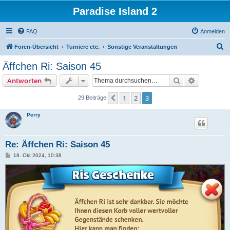
Paradise Island 2
FAQ
Anmelden
S
Foren-Übersicht
Turniere etc.
Sonstige Veranstaltungen
u
Äffchen Ri: Saison 45
c
Suche
Erweiterte
Antworten
h
e
1
2
3
Vorherige
29 Beiträge
Perry
Re: Äffchen Ri: Saison 45
B
18. Okt 2024, 10:38
e
i
t
r
a
g