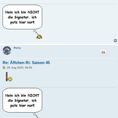
g
Perry
Re: Äffchen Ri: Saison 45
B
29. Aug 2025, 09:50
e
i
t
r
a
g