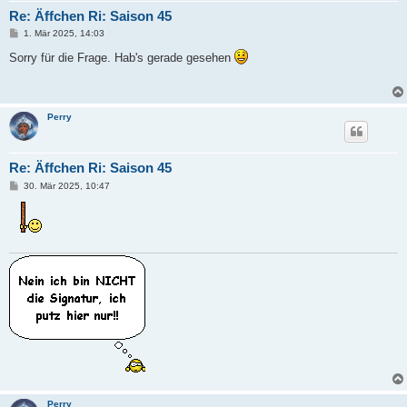
Re: Äffchen Ri: Saison 45
B
1. Mär 2025, 14:03
e
i
Sorry für die Frage. Hab's gerade gesehen
t
r
a
g
Perry
Re: Äffchen Ri: Saison 45
B
30. Mär 2025, 10:47
e
i
t
r
a
g
Perry