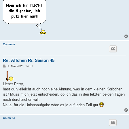
Colmena
Re: Äffchen Ri: Saison 45
B
1. Mär 2025, 14:01
e
i
t
r
a
Lieber Perry,
g
hast du vielleicht auch noch eine Ahnung, was in dem kleinen Körbchen
ist? Muss mich jetzt entscheiden, ob ich das in den letzten beiden Tagen
noch durchziehen will.
Na ja, für die Unionsaufgabe wäre es ja auf jeden Fall gut
Colmena