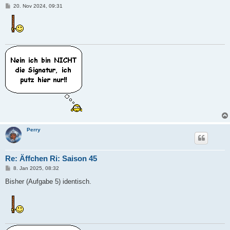
B
20. Nov 2024, 09:31
e
i
t
r
a
g
Perry
Re: Äffchen Ri: Saison 45
B
8. Jan 2025, 08:32
e
i
Bisher (Aufgabe 5) identisch.
t
r
a
g