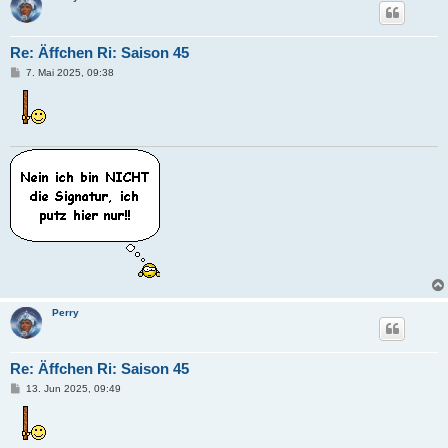
Re: Äffchen Ri: Saison 45
B
7. Mai 2025, 09:38
e
i
t
r
a
g
Perry
Re: Äffchen Ri: Saison 45
B
13. Jun 2025, 09:49
e
i
t
r
a