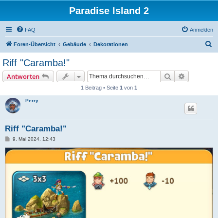
Paradise Island 2
FAQ
Anmelden
S
Foren-Übersicht
Gebäude
Dekorationen
u
Riff "Caramba!"
c
Suche
Erweiterte
Antworten
h
1 Beitrag • Seite
1
von
1
e
Perry
Riff "Caramba!"
B
9. Mai 2024, 12:43
e
i
t
r
a
g