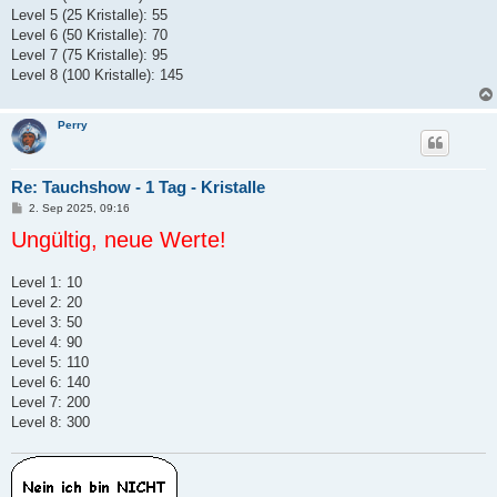
Level 5 (25 Kristalle): 55
Level 6 (50 Kristalle): 70
Level 7 (75 Kristalle): 95
Level 8 (100 Kristalle): 145
Perry
Re: Tauchshow - 1 Tag - Kristalle
B
2. Sep 2025, 09:16
e
Ungültig, neue Werte!
i
t
r
a
Level 1: 10
g
Level 2: 20
Level 3: 50
Level 4: 90
Level 5: 110
Level 6: 140
Level 7: 200
Level 8: 300