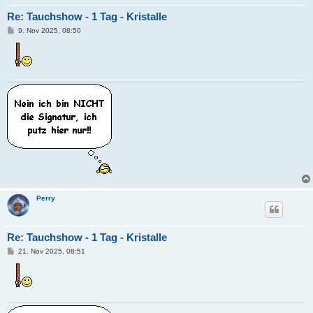
Re: Tauchshow - 1 Tag - Kristalle
B
9. Nov 2025, 08:50
e
i
t
r
a
g
Perry
Re: Tauchshow - 1 Tag - Kristalle
B
21. Nov 2025, 08:51
e
i
t
r
a
g