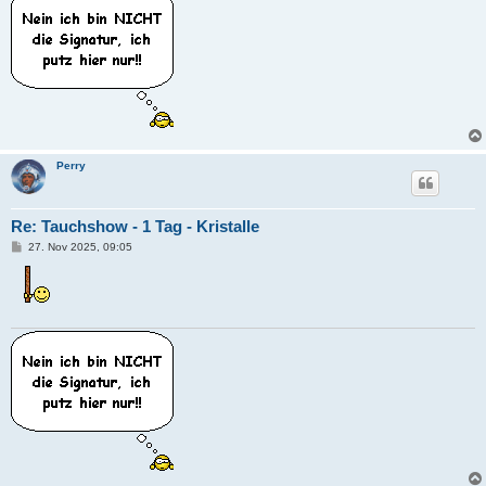
Perry
Re: Tauchshow - 1 Tag - Kristalle
B
27. Nov 2025, 09:05
e
i
t
r
a
g