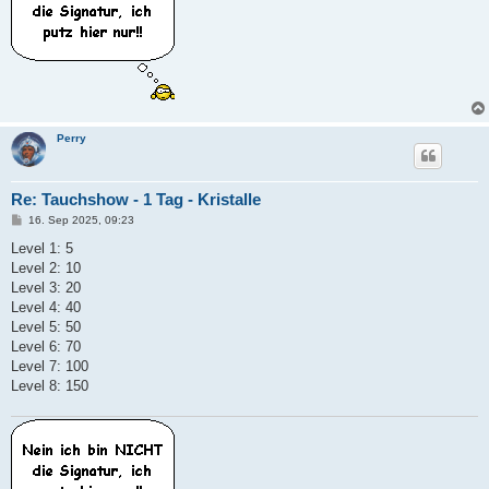
Perry
Re: Tauchshow - 1 Tag - Kristalle
B
16. Sep 2025, 09:23
e
i
Level 1: 5
t
Level 2: 10
r
a
Level 3: 20
g
Level 4: 40
Level 5: 50
Level 6: 70
Level 7: 100
Level 8: 150