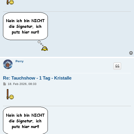
r
a
g
Perry
Re: Tauchshow - 1 Tag - Kristalle
B
18. Feb 2026, 08:33
e
i
t
r
a
g