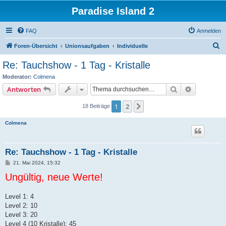
Paradise Island 2
FAQ
Anmelden
S
Foren-Übersicht
Unionsaufgaben
Individuelle
u
Re: Tauchshow - 1 Tag - Kristalle
c
Moderator:
Colmena
h
Suche
Erweiterte
Antworten
e
1
2
Nächste
18 Beiträge
Colmena
Re: Tauchshow - 1 Tag - Kristalle
B
21. Mai 2024, 15:32
e
Ungültig, neue Werte!
i
t
r
a
Level 1: 4
g
Level 2: 10
Level 3: 20
Level 4 (10 Kristalle): 45