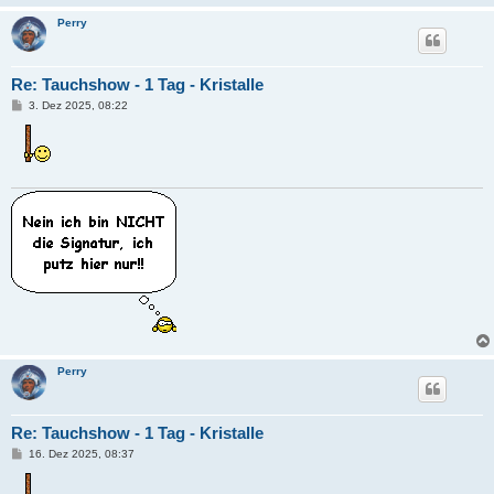
Perry
Re: Tauchshow - 1 Tag - Kristalle
B
3. Dez 2025, 08:22
e
i
t
r
a
g
Perry
Re: Tauchshow - 1 Tag - Kristalle
B
16. Dez 2025, 08:37
e
i
t