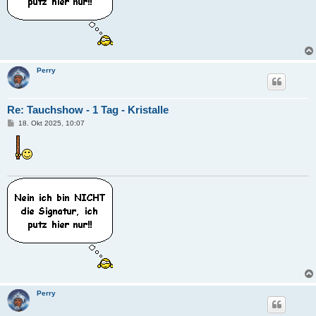
Perry
Re: Tauchshow - 1 Tag - Kristalle
B
18. Okt 2025, 10:07
e
i
t
r
a
g
Perry