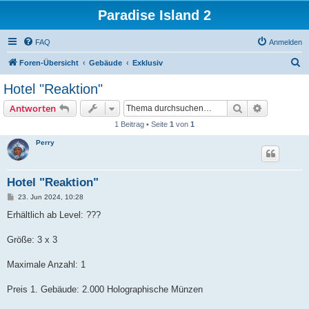
Paradise Island 2
FAQ
Anmelden
S
Foren-Übersicht
Gebäude
Exklusiv
u
Hotel "Reaktion"
c
Suche
Erweiterte
Antworten
h
1 Beitrag • Seite
1
von
1
e
Perry
Hotel "Reaktion"
B
23. Jun 2024, 10:28
e
i
Erhältlich ab Level: ???
t
r
a
Größe: 3 x 3
g
Maximale Anzahl: 1
Preis 1. Gebäude: 2.000 Holographische Münzen