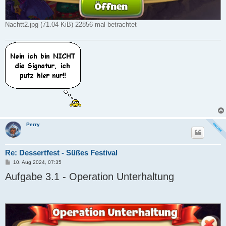
Nachtt2.jpg (71.04 KiB) 22856 mal betrachtet
Perry
Re: Dessertfest - Süßes Festival
B
10. Aug 2024, 07:35
e
Aufgabe 3.1 - Operation Unterhaltung
i
t
r
a
g