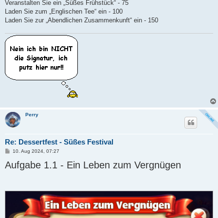
Veranstalten Sie ein „Süßes Frühstück“ - 75
Laden Sie zum „Englischen Tee“ ein - 100
Laden Sie zur „Abendlichen Zusammenkunft“ ein - 150
Perry
Re: Dessertfest - Süßes Festival
B
10. Aug 2024, 07:27
e
Aufgabe 1.1 - Ein Leben zum Vergnügen
i
t
r
a
g