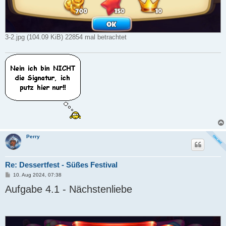
3-2.jpg (104.09 KiB) 22854 mal betrachtet
Perry
Re: Dessertfest - Süßes Festival
B
10. Aug 2024, 07:38
e
Aufgabe 4.1 - Nächstenliebe
i
t
r
a
g