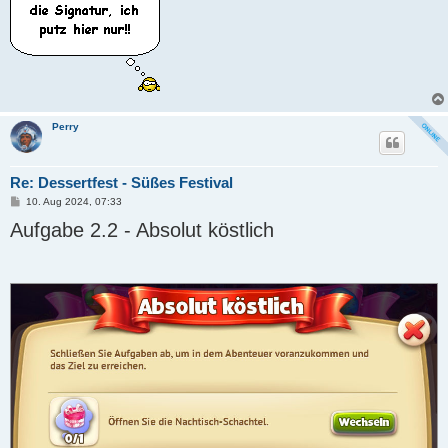
Perry
Re: Dessertfest - Süßes Festival
B
10. Aug 2024, 07:33
e
Aufgabe 2.2 - Absolut köstlich
i
t
r
a
g