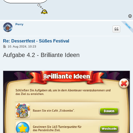
Perry
Re: Dessertfest - Süßes Festival
B
10. Aug 2024, 10:23
e
Aufgabe 4.2 - Brilliante Ideen
i
t
r
a
g