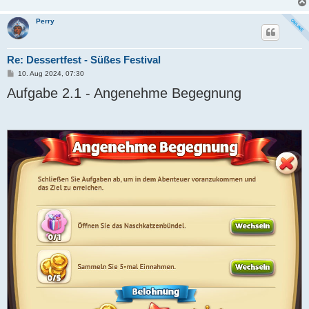
Perry
Re: Dessertfest - Süßes Festival
B
10. Aug 2024, 07:30
e
Aufgabe 2.1 - Angenehme Begegnung
i
t
r
a
g