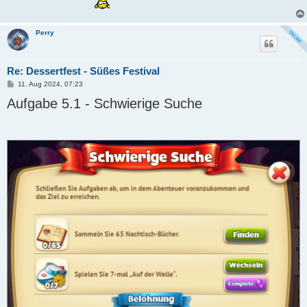
Perry
Re: Dessertfest - Süßes Festival
B
11. Aug 2024, 07:23
e
Aufgabe 5.1 - Schwierige Suche
i
t
r
a
g