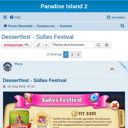
Paradise Island 2
FAQ
Anmelden
S
Foren-Übersicht
Turniere etc.
Turniere
u
Dessertfest - Süßes Festival
c
Suche
Erweiterte
Antworten
h
e
1
2
Nächste
20 Beiträge
Perry
Dessertfest - Süßes Festival
B
10. Aug 2024, 07:22
e
i
t
r
a
g