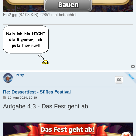
Eis2.jpg (87.08 KiB) 22851 mal betrachtet
Perry
Re: Dessertfest - Süßes Festival
B
10. Aug 2024, 10:39
e
Aufgabe 4.3 - Das Fest geht ab
i
t
r
a
g