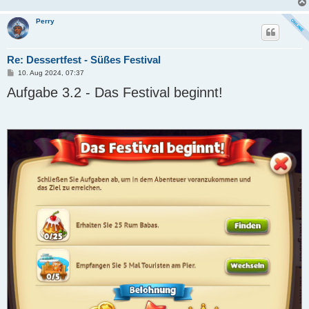
Perry
Re: Dessertfest - Süßes Festival
B
10. Aug 2024, 07:37
e
Aufgabe 3.2 - Das Festival beginnt!
i
t
r
a
g