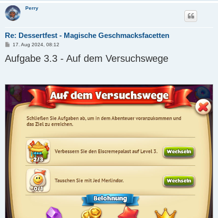
Perry
Re: Dessertfest - Magische Geschmacksfacetten
B
17. Aug 2024, 08:12
e
Aufgabe 3.3 - Auf dem Versuchswege
i
t
r
a
g