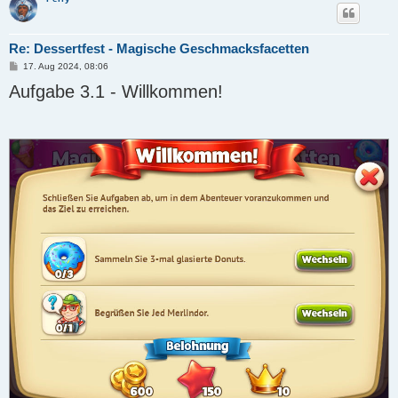
Re: Dessertfest - Magische Geschmacksfacetten
B
17. Aug 2024, 08:06
e
Aufgabe 3.1 - Willkommen!
i
t
r
a
g