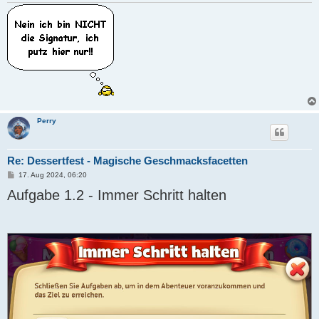
Perry
Re: Dessertfest - Magische Geschmacksfacetten
B
17. Aug 2024, 06:20
e
Aufgabe 1.2 - Immer Schritt halten
i
t
r
a
g