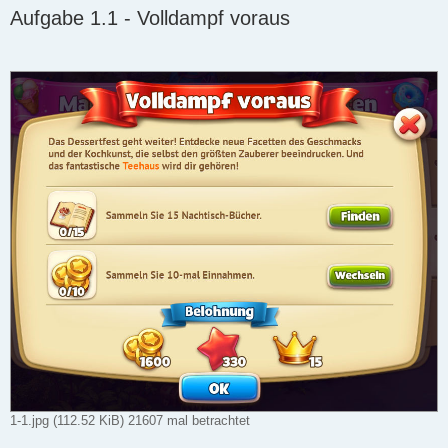
e
Aufgabe 1.1 - Volldampf voraus
i
t
r
a
g
1-1.jpg (112.52 KiB) 21607 mal betrachtet