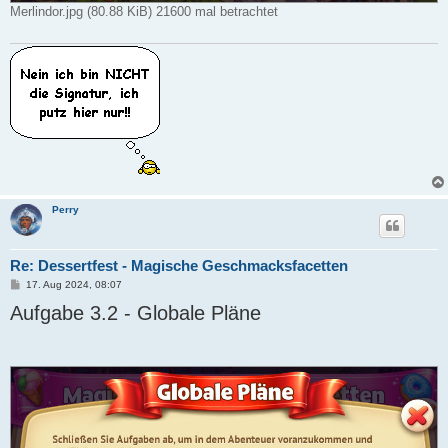
Merlindor.jpg (80.88 KiB) 21600 mal betrachtet
Perry
Re: Dessertfest - Magische Geschmacksfacetten
B
17. Aug 2024, 08:07
e
Aufgabe 3.2 - Globale Pläne
i
t
r
a
g