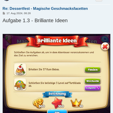
Re: Dessertfest - Magische Geschmacksfacetten
B
17. Aug 2024, 06:26
e
Aufgabe 1.3 - Brilliante Ideen
i
t
r
a
g