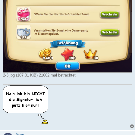
2-3.jpg (107.31 KiB) 21602 mal betrachtet
Perry