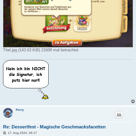
Titel.jpg (143.63 KiB) 21608 mal betrachtet
Perry
Re: Dessertfest - Magische Geschmacksfacetten
B
17. Aug 2024, 06:17