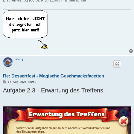
Eiscreme2.jpg (86.32 KiB) 21603 mal betrachtet
Perry
Re: Dessertfest - Magische Geschmacksfacetten
B
17. Aug 2024, 06:52
e
Aufgabe 2.3 - Erwartung des Treffens
i
t
r
a
g