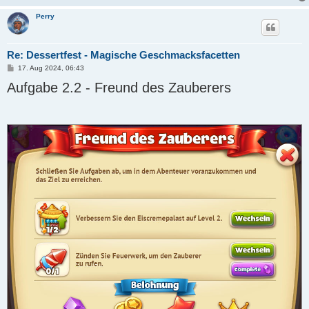
Perry
Re: Dessertfest - Magische Geschmacksfacetten
B
17. Aug 2024, 06:43
e
Aufgabe 2.2 - Freund des Zauberers
i
t
r
a
g