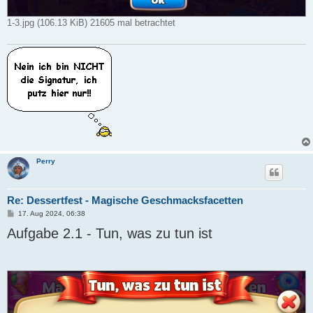
1-3.jpg (106.13 KiB) 21605 mal betrachtet
Perry
Re: Dessertfest - Magische Geschmacksfacetten
B
17. Aug 2024, 06:38
e
Aufgabe 2.1 - Tun, was zu tun ist
i
t
r
a
g