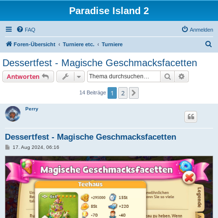
Paradise Island 2
FAQ
Anmelden
S
Foren-Übersicht
Turniere etc.
Turniere
u
Dessertfest - Magische Geschmacksfacetten
c
Suche
Erweiterte
Antworten
h
e
1
2
Nächste
14 Beiträge
Perry
Dessertfest - Magische Geschmacksfacetten
B
17. Aug 2024, 06:16
e
i
t
r
a
g