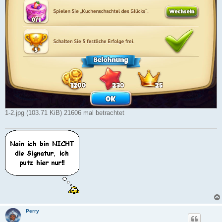
1-2.jpg (103.71 KiB) 21606 mal betrachtet
Perry