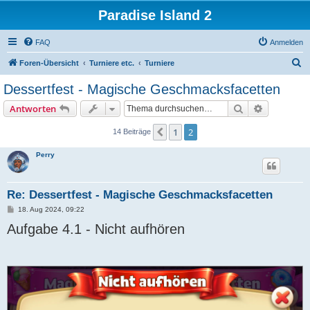
Paradise Island 2
FAQ
Anmelden
S
Foren-Übersicht
Turniere etc.
Turniere
u
Dessertfest - Magische Geschmacksfacetten
c
Suche
Erweiterte
Antworten
h
e
1
2
Vorherige
14 Beiträge
Perry
Re: Dessertfest - Magische Geschmacksfacetten
B
18. Aug 2024, 09:22
e
Aufgabe 4.1 - Nicht aufhören
i
t
r
a
g