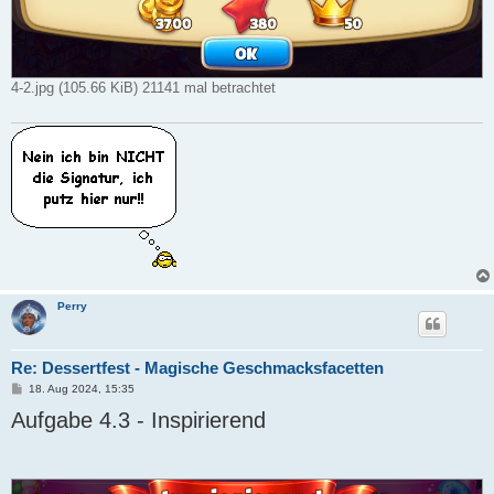
4-2.jpg (105.66 KiB) 21141 mal betrachtet
Perry
Re: Dessertfest - Magische Geschmacksfacetten
B
18. Aug 2024, 15:35
e
Aufgabe 4.3 - Inspirierend
i
t
r
a
g