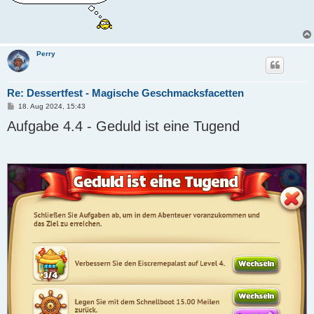
Perry
Re: Dessertfest - Magische Geschmacksfacetten
B
18. Aug 2024, 15:43
e
Aufgabe 4.4 - Geduld ist eine Tugend
i
t
r
a
g