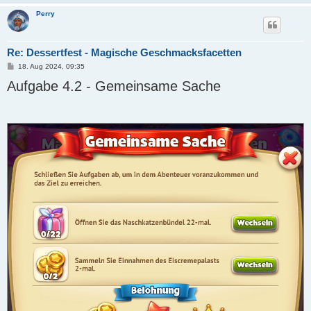
Perry
Re: Dessertfest - Magische Geschmacksfacetten
B
18. Aug 2024, 09:35
e
Aufgabe 4.2 - Gemeinsame Sache
i
t
r
a
g