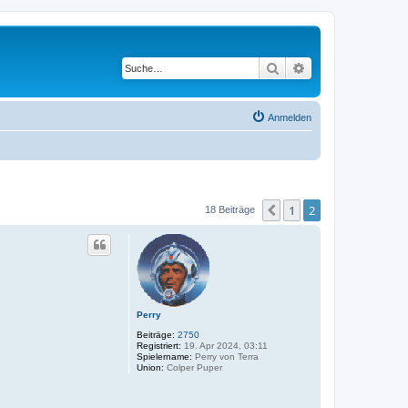
Suche
Erweiterte Suche
Anmelden
1
2
Vorherige
18 Beiträge
Perry
Beiträge:
2750
Registriert:
19. Apr 2024, 03:11
Spielername:
Perry von Terra
Union:
Colper Puper