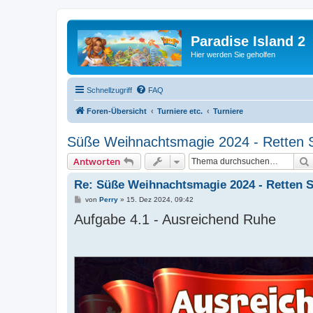
Paradise Island 2
Hier werden Sie geholfen
Schnellzugriff
FAQ
Foren-Übersicht
Turniere etc.
Turniere
Süße Weihnachtsmagie 2024 - Retten 
Antworten
Re: Süße Weihnachtsmagie 2024 - Retten 
B
von
Perry
»
15. Dez 2024, 09:42
e
Aufgabe 4.1 - Ausreichend Ruhe
i
t
r
a
g