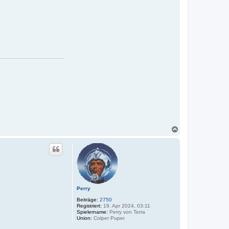
N
a
c
h
o
b
e
n
Perry
Beiträge:
2750
Registriert:
19. Apr 2024, 03:11
Spielername:
Perry von Terra
Union:
Colper Puper