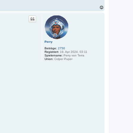
N
a
c
h
o
b
e
n
Perry
Beiträge:
2750
Registriert:
19. Apr 2024, 03:11
Spielername:
Perry von Terra
Union:
Colper Puper