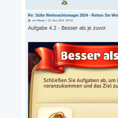
Re: Süße Weihnachtsmagie 2024 - Retten Sie We
B
von
Perry
»
15. Dez 2024, 09:52
e
Aufgabe 4.2 - Besser als je zuvor
i
t
r
a
g