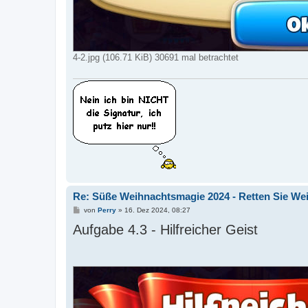
4-2.jpg (106.71 KiB) 30691 mal betrachtet
Re: Süße Weihnachtsmagie 2024 - Retten Sie We
B
von
Perry
»
16. Dez 2024, 08:27
e
Aufgabe 4.3 - Hilfreicher Geist
i
t
r
a
g