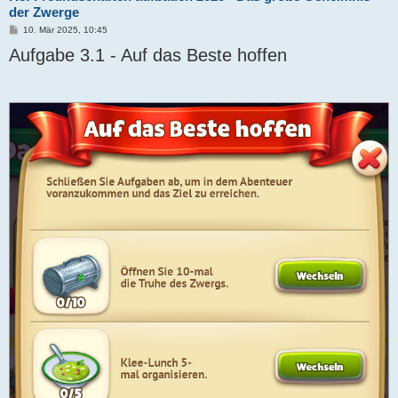
der Zwerge
B
10. Mär 2025, 10:45
e
Aufgabe 3.1 - Auf das Beste hoffen
i
t
r
a
g