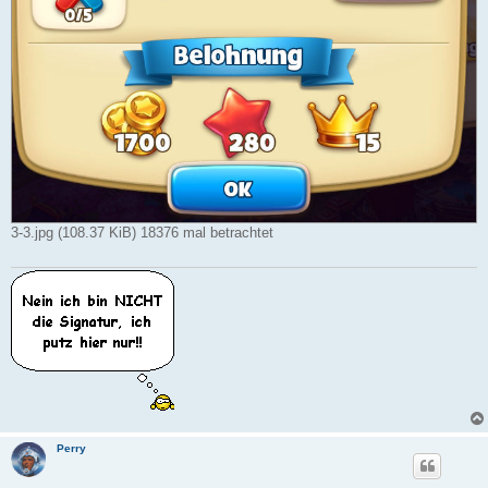
3-3.jpg (108.37 KiB) 18376 mal betrachtet
Perry