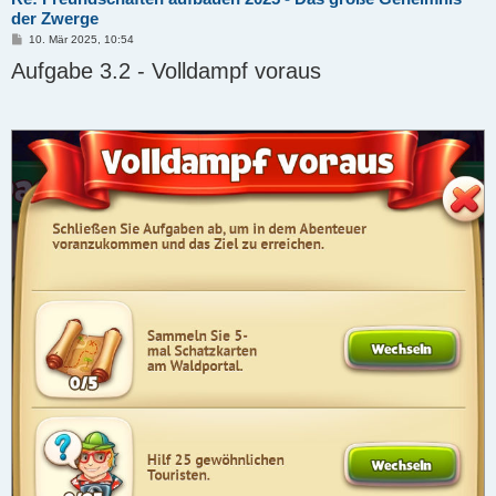
der Zwerge
B
10. Mär 2025, 10:54
e
Aufgabe 3.2 - Volldampf voraus
i
t
r
a
g