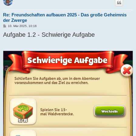
Re: Freundschaften aufbauen 2025 - Das große Geheimnis
der Zwerge
B
10. Mär 2025, 10:16
e
Aufgabe 1.2 - Schwierige Aufgabe
i
t
r
a
g