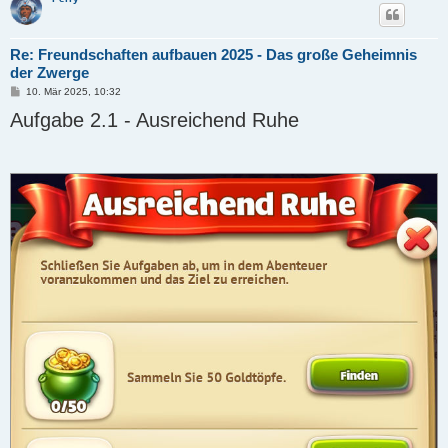
Re: Freundschaften aufbauen 2025 - Das große Geheimnis
der Zwerge
B
10. Mär 2025, 10:32
e
Aufgabe 2.1 - Ausreichend Ruhe
i
t
r
a
g