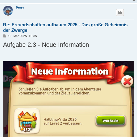
Perry
Re: Freundschaften aufbauen 2025 - Das große Geheimnis
der Zwerge
B
10. Mär 2025, 10:35
e
Aufgabe 2.3 - Neue Information
i
t
r
a
g