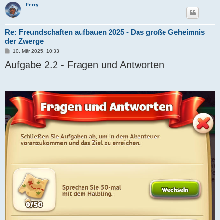
Perry
Re: Freundschaften aufbauen 2025 - Das große Geheimnis
der Zwerge
B
10. Mär 2025, 10:33
e
Aufgabe 2.2 - Fragen und Antworten
i
t
r
a
g