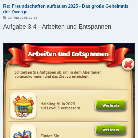
Re: Freundschaften aufbauen 2025 - Das große Geheimnis
der Zwerge
B
10. Mär 2025, 12:33
e
Aufgabe 3.4 - Arbeiten und Entspannen
i
t
r
a
g