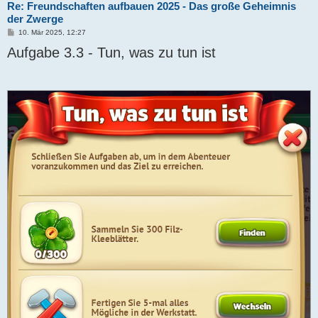
Re: Freundschaften aufbauen 2025 - Das große Geheimnis
der Zwerge
B
10. Mär 2025, 12:27
e
Aufgabe 3.3 - Tun, was zu tun ist
i
t
r
a
g