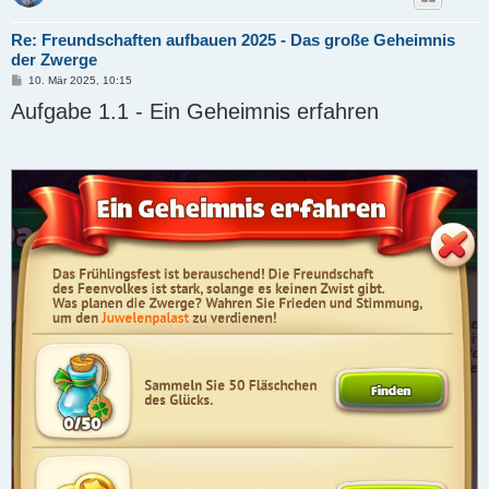
Re: Freundschaften aufbauen 2025 - Das große Geheimnis
der Zwerge
B
10. Mär 2025, 10:15
e
Aufgabe 1.1 - Ein Geheimnis erfahren
i
t
r
a
g