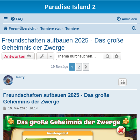
Paradise Island 2
FAQ
Anmelden
S
Foren-Übersicht
Turniere etc.
Turniere
u
Freundschaften aufbauen 2025 - Das große
c
Geheimnis der Zwerge
h
Suche
Erweiterte
Antworten
e
1
2
Nächste
19 Beiträge
Perry
Freundschaften aufbauen 2025 - Das große
Geheimnis der Zwerge
B
10. Mär 2025, 10:14
e
i
t
r
a
g