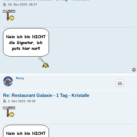
B
19. Nov 2025, 08:37
e
i
t
r
a
g
Perry
Re: Restaurant Galaxie - 1 Tag - Kristalle
B
2. Dez 2025, 08:38
e
i
t
r
a
g