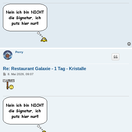
g
Perry
Re: Restaurant Galaxie - 1 Tag - Kristalle
B
8. Mai 2026, 09:07
e
i
t
r
a
g