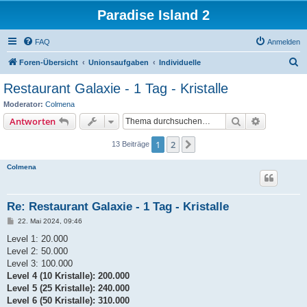
Paradise Island 2
FAQ
Anmelden
S
Foren-Übersicht
Unionsaufgaben
Individuelle
u
Restaurant Galaxie - 1 Tag - Kristalle
c
Moderator:
Colmena
h
Suche
Erweiterte
Antworten
e
1
2
Nächste
13 Beiträge
Colmena
Re: Restaurant Galaxie - 1 Tag - Kristalle
B
22. Mai 2024, 09:46
e
i
Level 1: 20.000
t
Level 2: 50.000
r
a
Level 3: 100.000
g
Level 4 (10 Kristalle): 200.000
Level 5 (25 Kristalle): 240.000
Level 6 (50 Kristalle): 310.000