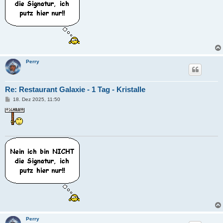
Perry
Re: Restaurant Galaxie - 1 Tag - Kristalle
B
18. Dez 2025, 11:50
e
i
t
r
a
g
Perry