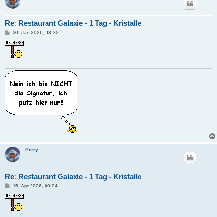
Re: Restaurant Galaxie - 1 Tag - Kristalle
B
20. Jan 2026, 08:32
e
i
t
r
a
g
Perry
Re: Restaurant Galaxie - 1 Tag - Kristalle
B
15. Apr 2026, 09:34
e
i
t
r
a